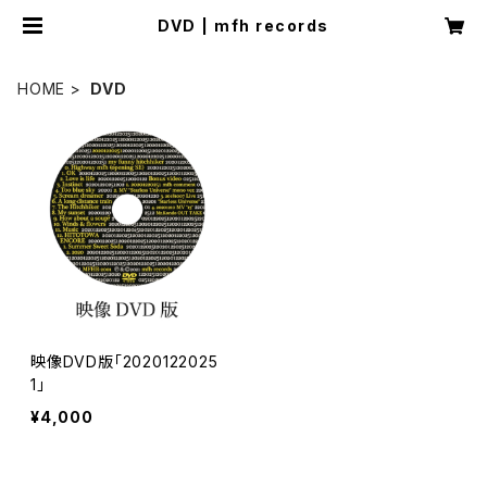
DVD | mfh records
HOME
DVD
映像DVD版「2020122025
1」
¥4,000