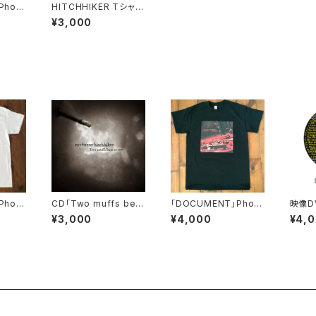
Photo
HITCHHIKER Tシャツ
白
¥3,000
Photo
CD「Two muffs beat
「DOCUMENT」Photo
映像DV
as one」
Tシャツ 黒
0251」
¥3,000
¥4,000
¥4,