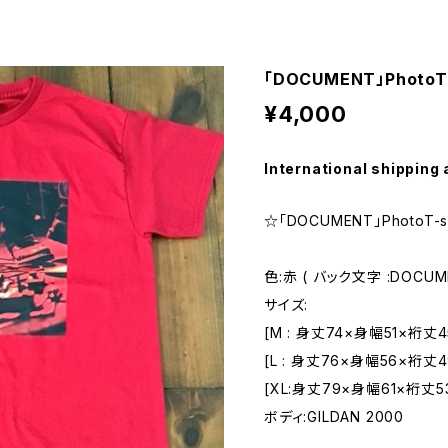
「DOCUMENT」Photo
¥4,000
International shipping 
☆「DOCUMENT」PhotoT-sh
色:赤 ( バック文字 :DOCUM
サイズ:
[M : 身丈74×身幅51×裄丈4
[L : 身丈76×身幅56×裄丈4
[XL:身丈79×身幅61×裄丈5
ボディ:GILDAN 2000