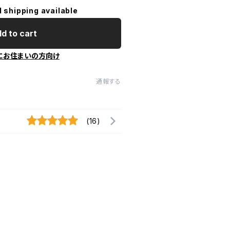
l shipping available
d to cart
にお住まいの方向け
通報する
(16)